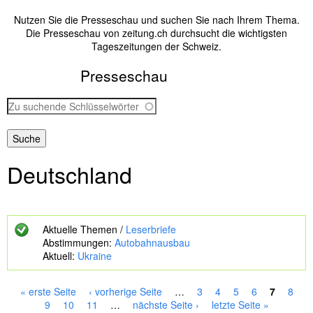
Nutzen Sie die Presseschau und suchen Sie nach Ihrem Thema.
Die Presseschau von zeitung.ch durchsucht die wichtigsten
Tageszeitungen der Schweiz.
Presseschau
Z
u
s
u
c
Deutschland
h
e
n
d
e
Aktuelle Themen /
Leserbriefe
S
Abstimmungen:
Autobahnausbau
c
Aktuell:
Ukraine
h
l
ü
« erste Seite
‹ vorherige Seite
…
3
4
5
6
7
8
s
S
9
10
11
…
nächste Seite ›
letzte Seite »