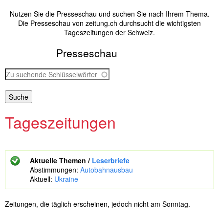
Nutzen Sie die Presseschau und suchen Sie nach Ihrem Thema.
Die Presseschau von zeitung.ch durchsucht die wichtigsten
Tageszeitungen der Schweiz.
Presseschau
Z
u
s
u
c
Tageszeitungen
h
e
n
d
e
Aktuelle Themen /
Leserbriefe
S
Abstimmungen:
Autobahnausbau
c
Aktuell:
Ukraine
h
l
ü
Zeitungen, die täglich erscheinen, jedoch nicht am Sonntag.
s