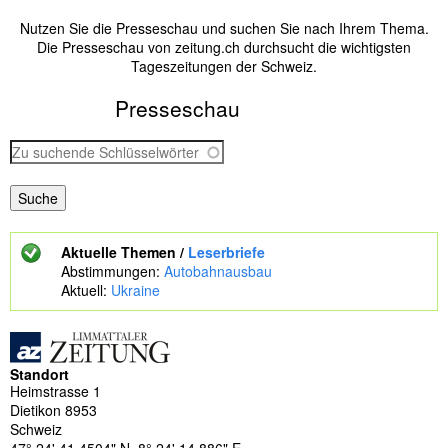
Nutzen Sie die Presseschau und suchen Sie nach Ihrem Thema.
Die Presseschau von zeitung.ch durchsucht die wichtigsten
Tageszeitungen der Schweiz.
Presseschau
Z
u
s
u
c
h
Aktuelle Themen /
Leserbriefe
e
Abstimmungen:
Autobahnausbau
n
Aktuell:
Ukraine
d
e
S
c
Standort
h
Heimstrasse 1
l
Dietikon
8953
ü
Schweiz
s