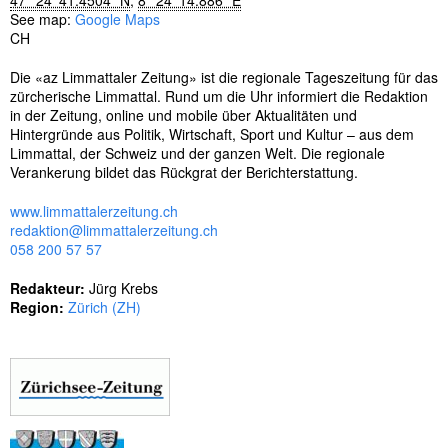
47° 24' 41.4504" N
,
8° 24' 14.886" E
s
See map:
Google Maps
e
CH
l
w
Die «az Limmattaler Zeitung» ist die regionale Tageszeitung für das
ö
zürcherische Limmattal. Rund um die Uhr informiert die Redaktion
r
in der Zeitung, online und mobile über Aktualitäten und
t
Hintergründe aus Politik, Wirtschaft, Sport und Kultur – aus dem
e
Limmattal, der Schweiz und der ganzen Welt. Die regionale
r
Verankerung bildet das Rückgrat der Berichterstattung.
www.limmattalerzeitung.ch
redaktion@limmattalerzeitung.ch
058 200 57 57
Redakteur:
Jürg Krebs
Region:
Zürich (ZH)