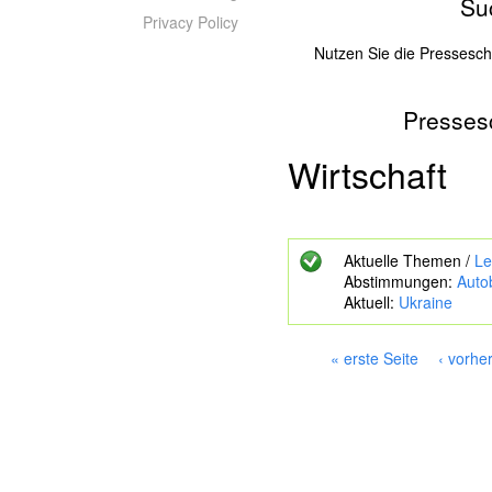
Su
Privacy Policy
Nutzen Sie die Pressesc
Presses
Z
u
s
Wirtschaft
u
c
h
e
Aktuelle Themen /
Le
n
Abstimmungen:
Auto
d
Aktuell:
Ukraine
e
S
c
« erste Seite
‹ vorhe
h
S
l
e
ü
i
s
s
t
e
e