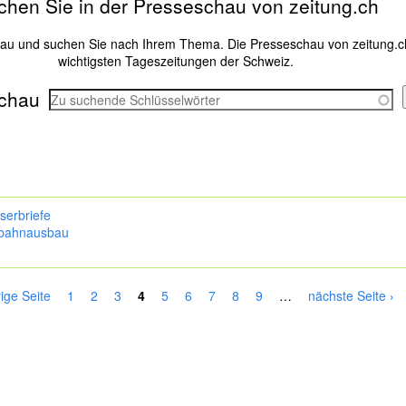
chen Sie in der Presseschau von zeitung.ch
hau und suchen Sie nach Ihrem Thema. Die Presseschau von zeitung.c
wichtigsten Tageszeitungen der Schweiz.
chau
serbriefe
bahnausbau
rige Seite
1
2
3
4
5
6
7
8
9
…
nächste Seite ›