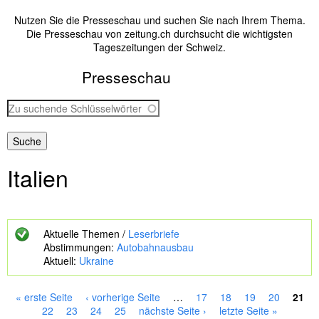
Nutzen Sie die Presseschau und suchen Sie nach Ihrem Thema.
Die Presseschau von zeitung.ch durchsucht die wichtigsten
Tageszeitungen der Schweiz.
Presseschau
Z
u
s
u
c
Italien
h
e
n
d
e
Aktuelle Themen /
Leserbriefe
S
Abstimmungen:
Autobahnausbau
c
Aktuell:
Ukraine
h
l
ü
« erste Seite
‹ vorherige Seite
…
17
18
19
20
21
s
S
22
23
24
25
nächste Seite ›
letzte Seite »