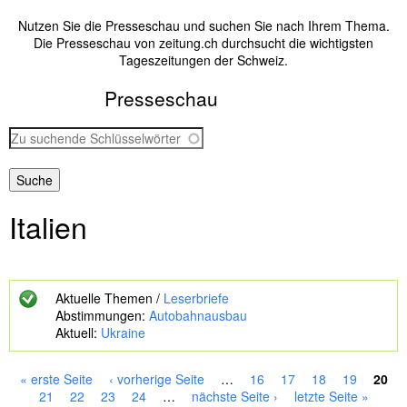
Nutzen Sie die Presseschau und suchen Sie nach Ihrem Thema.
Die Presseschau von zeitung.ch durchsucht die wichtigsten
Tageszeitungen der Schweiz.
Presseschau
Z
u
s
u
c
Italien
h
e
n
d
e
Aktuelle Themen /
Leserbriefe
S
Abstimmungen:
Autobahnausbau
c
Aktuell:
Ukraine
h
l
ü
« erste Seite
‹ vorherige Seite
…
16
17
18
19
20
s
S
21
22
23
24
…
nächste Seite ›
letzte Seite »