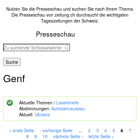
Nutzen Sie die Presseschau und suchen Sie nach Ihrem Thema.
Die Presseschau von zeitung.ch durchsucht die wichtigsten
Tageszeitungen der Schweiz.
Presseschau
Z
u
s
u
c
Genf
h
e
n
d
e
Aktuelle Themen /
Leserbriefe
S
Abstimmungen:
Autobahnausbau
c
Aktuell:
Ukraine
h
l
ü
« erste Seite
‹ vorherige Seite
…
2
3
4
5
6
7
s
S
8
9
10
nächste Seite ›
letzte Seite »