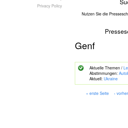
Su
Privacy Policy
Nutzen Sie die Pressesc
Presses
Z
u
s
Genf
u
c
h
e
Aktuelle Themen /
Le
n
Abstimmungen:
Auto
d
Aktuell:
Ukraine
e
S
c
« erste Seite
‹ vorhe
h
S
l
e
ü
i
s
s
t
e
e