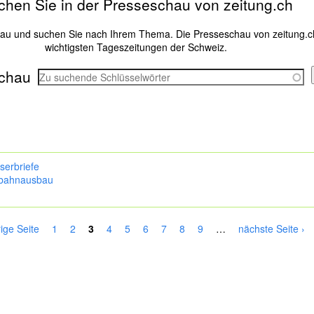
chen Sie in der Presseschau von zeitung.ch
hau und suchen Sie nach Ihrem Thema. Die Presseschau von zeitung.c
wichtigsten Tageszeitungen der Schweiz.
chau
serbriefe
bahnausbau
rige Seite
1
2
3
4
5
6
7
8
9
…
nächste Seite ›