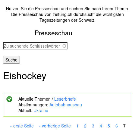
Nutzen Sie die Presseschau und suchen Sie nach Ihrem Thema.
Die Presseschau von zeitung.ch durchsucht die wichtigsten
Tageszeitungen der Schweiz.
Presseschau
Z
u
s
u
c
Eishockey
h
e
n
d
e
Aktuelle Themen /
Leserbriefe
S
Abstimmungen:
Autobahnausbau
c
Aktuell:
Ukraine
h
l
ü
« erste Seite
‹ vorherige Seite
1
2
3
4
5
6
7
s
S