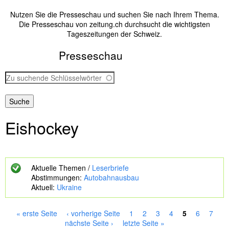
Nutzen Sie die Presseschau und suchen Sie nach Ihrem Thema.
Die Presseschau von zeitung.ch durchsucht die wichtigsten
Tageszeitungen der Schweiz.
Presseschau
Z
u
s
u
c
Eishockey
h
e
n
d
e
Aktuelle Themen /
Leserbriefe
S
Abstimmungen:
Autobahnausbau
c
Aktuell:
Ukraine
h
l
ü
« erste Seite
‹ vorherige Seite
1
2
3
4
5
6
7
s
S
nächste Seite ›
letzte Seite »