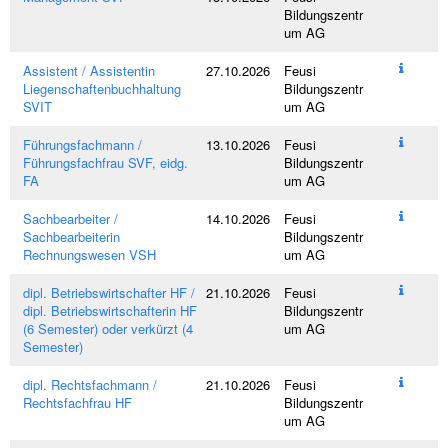
s
Bildungszentr
e
um AG
l
w
Assistent / Assistentin
27.10.2026
Feusi
ö
Liegenschaftenbuchhaltung
Bildungszentr
r
SVIT
um AG
t
e
Führungsfachmann /
13.10.2026
Feusi
r
Führungsfachfrau SVF, eidg.
Bildungszentr
FA
um AG
Sachbearbeiter /
14.10.2026
Feusi
Sachbearbeiterin
Bildungszentr
Rechnungswesen VSH
um AG
dipl. Betriebswirtschafter HF /
21.10.2026
Feusi
dipl. Betriebswirtschafterin HF
Bildungszentr
(6 Semester) oder verkürzt (4
um AG
Semester)
dipl. Rechtsfachmann /
21.10.2026
Feusi
Rechtsfachfrau HF
Bildungszentr
um AG