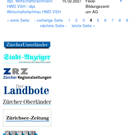
dipl. Wirtschaftsfachmann
15.02.2027
Feusi
HWD VSH / dipl.
Bildungszentr
Wirtschaftsfachfrau HWD VSH
um AG
« erste Seite
‹ vorherige Seite
1
2
3
4
5
6
7
8
9
S
nächste Seite ›
letzte Seite »
e
i
t
e
n