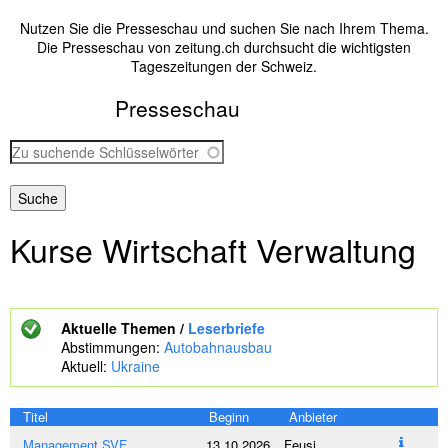
Nutzen Sie die Presseschau und suchen Sie nach Ihrem Thema.
Die Presseschau von zeitung.ch durchsucht die wichtigsten
Tageszeitungen der Schweiz.
Presseschau
Z
u
s
u
c
Kurse Wirtschaft Verwaltung
h
e
n
d
e
Aktuelle Themen /
Leserbriefe
S
Abstimmungen:
Autobahnausbau
c
Aktuell:
Ukraine
h
l
ü
Titel
Beginn
Anbieter
s
Management SVF
13.10.2026
Feusi