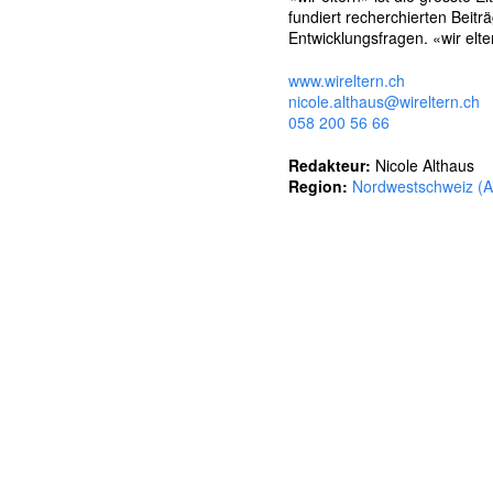
l
fundiert recherchierten Beit
w
Entwicklungsfragen. «wir elte
ö
r
www.wireltern.ch
t
nicole.althaus@wireltern.ch
e
058 200 56 66
r
Redakteur:
Nicole Althaus
Region:
Nordwestschweiz (A