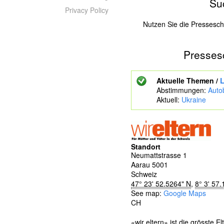
Su
Privacy Policy
Nutzen Sie die Pressesc
Presses
Z
u
s
Aktuelle Themen /
L
u
Abstimmungen:
Auto
c
Aktuell:
Ukraine
h
e
n
d
e
Standort
S
Neumattstrasse 1
c
Aarau
5001
h
Schweiz
l
47° 23' 52.5264" N
,
8° 3' 57.
ü
See map:
Google Maps
s
CH
s
e
«wir eltern» ist die grösste E