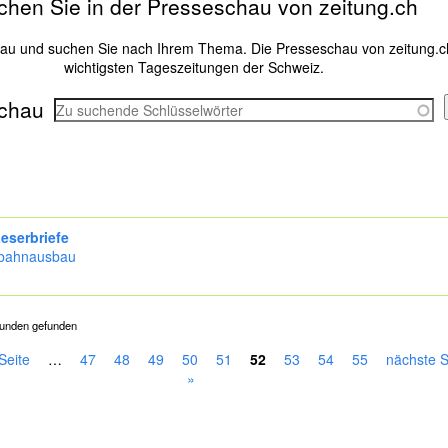
chen Sie in der Presseschau von zeitung.ch
hau und suchen Sie nach Ihrem Thema. Die Presseschau von zeitung.c
wichtigsten Tageszeitungen der Schweiz.
chau
eserbriefe
bahnausbau
kunden gefunden
Seite
…
47
48
49
50
51
52
53
54
55
nächste S
»