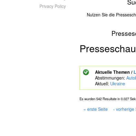
Su
Privacy Policy
Nutzen Sie die Pressesc
Presses
Z
u
s
Presseschau
u
c
h
e
Aktuelle Themen /
L
n
Abstimmungen:
Auto
d
Aktuell:
Ukraine
e
S
c
Es wurden 542 Resultate in 0.027 Se
h
l
« erste Seite
‹ vorherige 
ü
S
s
e
s
i
e