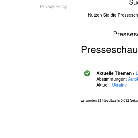
Su
Privacy Policy
Nutzen Sie die Pressesc
Presses
Z
u
s
Presseschau
u
c
h
e
Aktuelle Themen /
L
n
Abstimmungen:
Auto
d
Aktuell:
Ukraine
e
S
c
Es wurden 21 Resultate in 0.032 Sek
h
l
ü
S
s
e
s
i
e