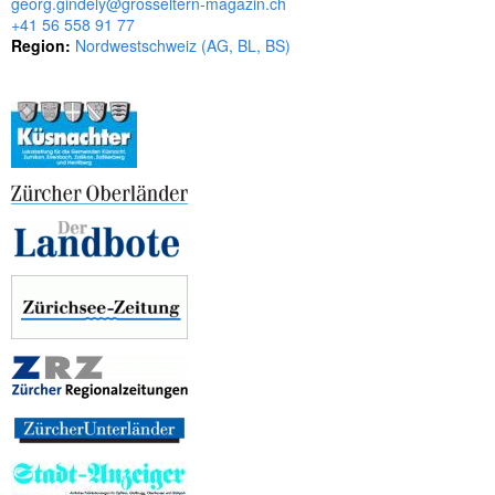
georg.gindely@grosseltern-magazin.ch
s
+41 56 558 91 77
e
Region:
Nordwestschweiz (AG, BL, BS)
l
w
ö
r
t
e
r