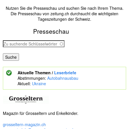
Nutzen Sie die Presseschau und suchen Sie nach Ihrem Thema.
Die Presseschau von zeitung.ch durchsucht die wichtigsten
Tageszeitungen der Schweiz.
Presseschau
Z
u
s
u
c
h
Aktuelle Themen /
Leserbriefe
e
Abstimmungen:
Autobahnausbau
n
Aktuell:
Ukraine
d
e
S
c
h
Magazin für Grosseltern und Enkelkinder.
l
ü
grosseltern-magazin.ch
s