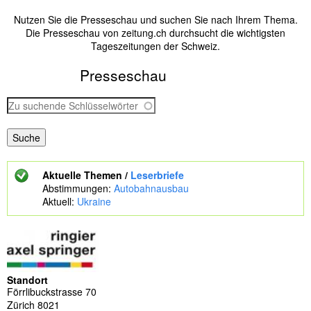
Nutzen Sie die Presseschau und suchen Sie nach Ihrem Thema.
Die Presseschau von zeitung.ch durchsucht die wichtigsten
Tageszeitungen der Schweiz.
Presseschau
Z
u
s
u
c
h
Aktuelle Themen /
Leserbriefe
e
Abstimmungen:
Autobahnausbau
n
Aktuell:
Ukraine
d
e
S
c
h
l
Standort
ü
Förrlibuckstrasse 70
s
Zürich
8021