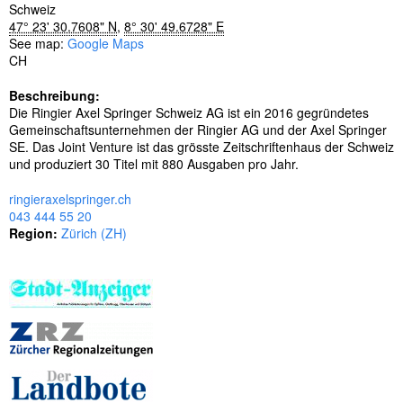
s
Schweiz
e
47° 23' 30.7608" N
,
8° 30' 49.6728" E
l
See map:
Google Maps
w
CH
ö
r
Beschreibung:
t
Die Ringier Axel Springer Schweiz AG ist ein 2016 gegründetes
e
Gemeinschaftsunternehmen der Ringier AG und der Axel Springer
r
SE. Das Joint Venture ist das grösste Zeitschriftenhaus der Schweiz
und produziert 30 Titel mit 880 Ausgaben pro Jahr.
ringieraxelspringer.ch
043 444 55 20
Region:
Zürich (ZH)