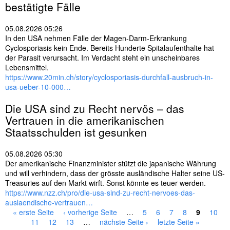
bestätigte Fälle
05.08.2026 05:26
In den USA nehmen Fälle der Magen-Darm-Erkrankung
Cyclosporiasis kein Ende. Bereits Hunderte Spitalaufenthalte hat
der Parasit verursacht. Im Verdacht steht ein unscheinbares
Lebensmittel.
https://www.20min.ch/story/cyclosporiasis-durchfall-ausbruch-in-
usa-ueber-10-000…
Die
USA
sind zu Recht nervös – das
Vertrauen in die amerikanischen
Staatsschulden ist gesunken
05.08.2026 05:30
Der amerikanische Finanzminister stützt die japanische Währung
und will verhindern, dass der grösste ausländische Halter seine US-
Treasuries auf den Markt wirft. Sonst könnte es teuer werden.
https://www.nzz.ch/pro/die-usa-sind-zu-recht-nervoes-das-
auslaendische-vertrauen…
« erste Seite
‹ vorherige Seite
…
5
6
7
8
9
10
S
11
12
13
…
nächste Seite ›
letzte Seite »