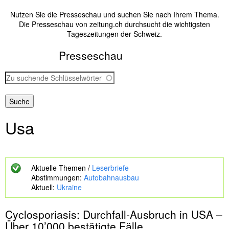
Nutzen Sie die Presseschau und suchen Sie nach Ihrem Thema.
Die Presseschau von zeitung.ch durchsucht die wichtigsten
Tageszeitungen der Schweiz.
Presseschau
Z
u
s
u
c
Usa
h
e
n
d
e
Aktuelle Themen /
Leserbriefe
S
Abstimmungen:
Autobahnausbau
c
Aktuell:
Ukraine
h
l
Cyclosporiasis: Durchfall-Ausbruch in
USA
–
ü
s
Über 10’000 bestätigte Fälle