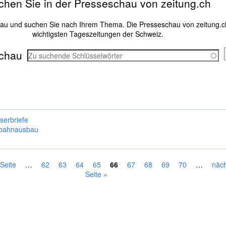
chen Sie in der Presseschau von zeitung.ch
hau und suchen Sie nach Ihrem Thema. Die Presseschau von zeitung.c
wichtigsten Tageszeitungen der Schweiz.
chau
serbriefe
bahnausbau
 Seite
…
62
63
64
65
66
67
68
69
70
…
näch
Seite »