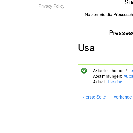
Su
Privacy Policy
Nutzen Sie die Pressesc
Presses
Z
u
s
Usa
u
c
h
e
Aktuelle Themen /
Le
n
Abstimmungen:
Auto
d
Aktuell:
Ukraine
e
S
c
« erste Seite
‹ vorherige
h
S
l
e
ü
i
s
s
t
e
e