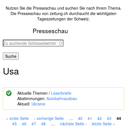
Nutzen Sie die Presseschau und suchen Sie nach Ihrem Thema.
Die Presseschau von zeitung.ch durchsucht die wichtigsten
Tageszeitungen der Schweiz.
Presseschau
Z
u
s
u
c
Usa
h
e
n
d
e
Aktuelle Themen /
Leserbriefe
S
Abstimmungen:
Autobahnausbau
c
Aktuell:
Ukraine
h
l
ü
« erste Seite
‹ vorherige Seite
…
40
41
42
43
44
s
S
45
46
47
48
…
nächste Seite ›
letzte Seite »