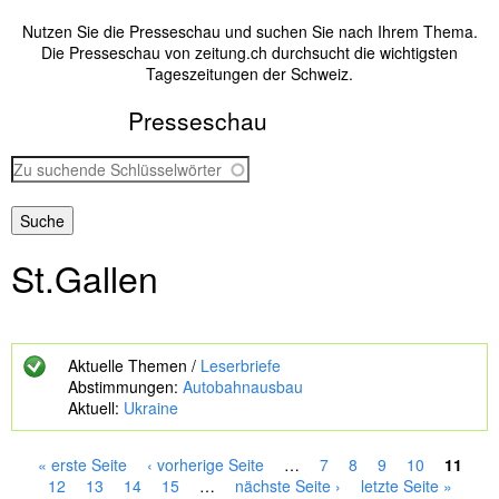
Nutzen Sie die Presseschau und suchen Sie nach Ihrem Thema.
Die Presseschau von zeitung.ch durchsucht die wichtigsten
Tageszeitungen der Schweiz.
Presseschau
Z
u
s
u
c
St.gallen
h
e
n
d
e
Aktuelle Themen /
Leserbriefe
S
Abstimmungen:
Autobahnausbau
c
Aktuell:
Ukraine
h
l
ü
« erste Seite
‹ vorherige Seite
…
7
8
9
10
11
s
S
12
13
14
15
…
nächste Seite ›
letzte Seite »