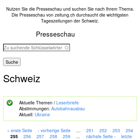
Nutzen Sie die Presseschau und suchen Sie nach Ihrem Thema.
Die Presseschau von zeitung.ch durchsucht die wichtigsten
Tageszeitungen der Schweiz.
Presseschau
Z
u
s
u
c
Schweiz
h
e
n
d
e
Aktuelle Themen /
Leserbriefe
S
Abstimmungen:
Autobahnausbau
c
Aktuell:
Ukraine
h
l
ü
« erste Seite
‹ vorherige Seite
…
251
252
253
254
s
S
255
256
257
258
259
…
nächste Seite ›
letzte