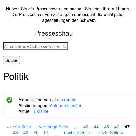
Nutzen Sie die Presseschau und suchen Sie nach Ihrem Thema.
Die Presseschau von zeitung.ch durchsucht die wichtigsten
Tageszeitungen der Schweiz.
Presseschau
Z
u
s
u
c
Politik
h
e
n
d
e
Aktuelle Themen /
Leserbriefe
S
Abstimmungen:
Autobahnausbau
c
Aktuell:
Ukraine
h
l
ü
« erste Seite
‹ vorherige Seite
…
43
44
45
46
47
s
S
48
49
50
51
…
nächste Seite ›
letzte Seite »