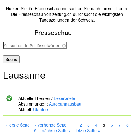
Nutzen Sie die Presseschau und suchen Sie nach Ihrem Thema.
Die Presseschau von zeitung.ch durchsucht die wichtigsten
Tageszeitungen der Schweiz.
Presseschau
Z
u
s
u
c
Lausanne
h
e
n
d
e
Aktuelle Themen /
Leserbriefe
S
Abstimmungen:
Autobahnausbau
c
Aktuell:
Ukraine
h
l
ü
« erste Seite
‹ vorherige Seite
1
2
3
4
5
6
7
8
s
S
9
nächste Seite ›
letzte Seite »