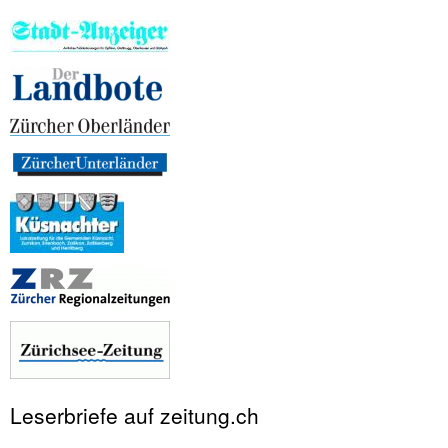
i
t
e
n
Leserbriefe auf zeitung.ch