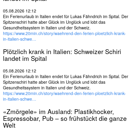
s
e
05.08.2026 12:12
l
Ein Ferienurlaub in Italien endet für Lukas Fähndrich im Spital. Der
w
Spitzenschiri hatte aber Glück im Unglück und lobt das
ö
Gesundheitssystem in Italien und der Schweiz.
r
https://www.20min.ch/story/waehrend-den-ferien-ploetzlich-krank-
t
in-italien-schwe…
e
r
Plötzlich krank in
Italien
: Schweizer Schiri
landet im Spital
05.08.2026 12:12
Ein Ferienurlaub in Italien endet für Lukas Fähndrich im Spital. Der
Spitzenschiri hatte aber Glück im Unglück und lobt das
Gesundheitssystem in Italien und der Schweiz.
https://www.20min.ch/story/waehrend-den-ferien-ploetzlich-krank-
in-italien-schwe…
«Zmörgele» im Ausland: Plastikhocker,
Espressobar, Pub – so frühstückt die ganze
Welt