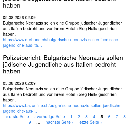
haben
05.08.2026 02:09
Bulgarische Neonazis sollen eine Gruppe jüdischer Jugendlicher
aus Italien bedroht und vor ihrem Hotel «Sieg Heil» geschrien
haben.
https://www.derbund.ch/bulgarische-neonazis-sollen-juedische-
jugendliche-aus-ita…
Polizeibericht: Bulgarische Neonazis sollen
jüdische Jugendliche aus
Italien
bedroht
haben
05.08.2026 02:09
Bulgarische Neonazis sollen eine Gruppe jüdischer Jugendlicher
aus Italien bedroht und vor ihrem Hotel «Sieg Heil» geschrien
haben.
https://www.bazonline.ch/bulgarische-neonazis-sollen-juedische-
jugendliche-aus-i…
« erste Seite
‹ vorherige Seite
1
2
3
4
5
6
7
8
S
9
…
nächste Seite ›
letzte Seite »
e